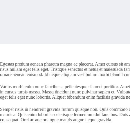
Egestas pretium aenean pharetra magna ac placerat. Amet cursus sit amet
risus nullam eget felis eget. Tristique senectus et netus et malesuada f
ornare aenean euismod. Id neque aliquam vestibulum morbi blandit cur
Varius morbi enim nunc faucibus a pellentesque sit amet porttitor. Amet 
in cursus turpis massa. Massa tincidunt nunc pulvinar sapien et. Vulput
eget felis eget nunc lobortis. Aliquet bibendum enim facilisis gravida n
Semper risus in hendrerit gravida rutrum quisque non. Quis commodo od
mauris a. Quis enim lobortis scelerisque fermentum dui faucibus. Duis at
consequat. Orci ac auctor augue mauris augue neque gravida.