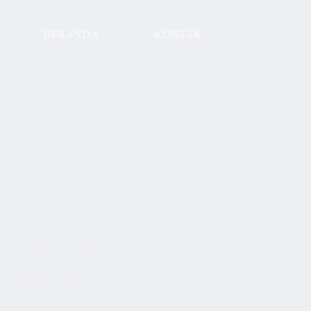
BERANDA
KONTAK
s Commodo Odio Aenean
, 2020
Islands