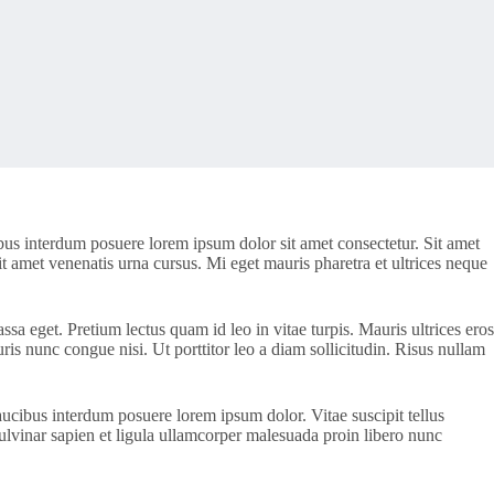
bus interdum posuere lorem ipsum dolor sit amet consectetur. Sit amet
it amet venenatis urna cursus. Mi eget mauris pharetra et ultrices neque
a eget. Pretium lectus quam id leo in vitae turpis. Mauris ultrices eros
s nunc congue nisi. Ut porttitor leo a diam sollicitudin. Risus nullam
cibus interdum posuere lorem ipsum dolor. Vitae suscipit tellus
 Pulvinar sapien et ligula ullamcorper malesuada proin libero nunc