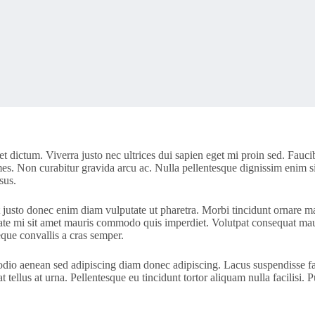
 dictum. Viverra justo nec ultrices dui sapien eget mi proin sed. Fauci
ames. Non curabitur gravida arcu ac. Nulla pellentesque dignissim enim s
sus.
justo donec enim diam vulputate ut pharetra. Morbi tincidunt ornare mass
ate mi sit amet mauris commodo quis imperdiet. Volutpat consequat mauri
eque convallis a cras semper.
io aenean sed adipiscing diam donec adipiscing. Lacus suspendisse fau
 tellus at urna. Pellentesque eu tincidunt tortor aliquam nulla facilisi.